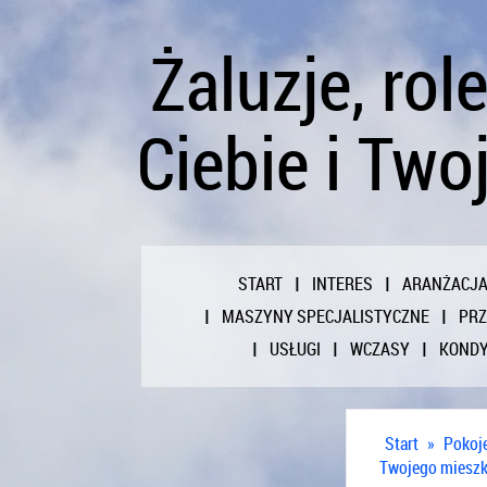
Żaluzje, rol
Ciebie i Tw
START
INTERES
ARANŻACJ
MASZYNY SPECJALISTYCZNE
PR
USŁUGI
WCZASY
KONDY
Start
»
Pokoj
Twojego mieszk