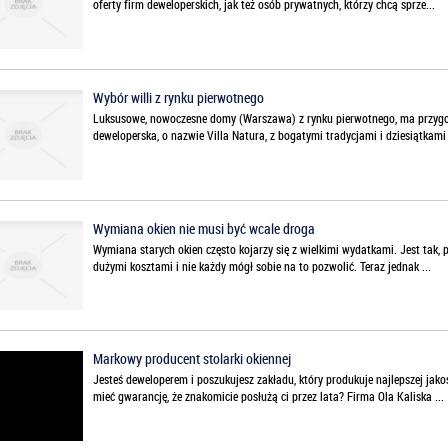
oferty firm deweloperskich, jak też osób prywatnych, którzy chcą sprze...
Wybór willi z rynku pierwotnego
Luksusowe, nowoczesne domy (Warszawa) z rynku pierwotnego, ma przygo
deweloperska, o nazwie Villa Natura, z bogatymi tradycjami i dziesiątkami
Wymiana okien nie musi być wcale droga
Wymiana starych okien często kojarzy się z wielkimi wydatkami. Jest tak,
dużymi kosztami i nie każdy mógł sobie na to pozwolić. Teraz jednak ...
Markowy producent stolarki okiennej
Jesteś deweloperem i poszukujesz zakładu, który produkuje najlepszej jak
mieć gwarancję, że znakomicie posłużą ci przez lata? Firma Ola Kaliska ...