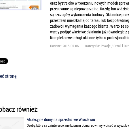
oraz bystre oko w tworzeniu nowych modeli spraw
przesuwane są niepowtarzalne. Każdy, kto w dzisi
są szczegóły wykończenia budowy. Okiennice prz
przestrzeń mieszkalną od tarasu lub bezpośrednie
zadowoli wymagania każdego klienta. Warto ze spec
wtedy podjąć właściwe działania już równolegle z
Kompleksowe usługi okienne tylko u profesjonalist
Dodane: 2015-05-06
Kategoria: Pokoje / Drzwi i Ok
eć stronę
bacz również:
Atrakcyjne domy na sprzedaż we Wrocławiu
Osoby, które są zainteresowane kupnem domu, powinny wpisać w wyszukiw