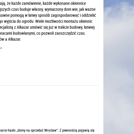
iają, że każde zamówienie, każde wykonane okiennice
ejszych czas buduje własny, wymarzony dom wie, jak ważne
esuwne pomogą w łatwy sposób zagospodarować i oddzielić
go wyjścia do ogrodu. Wiele możliwości montażu okiennic
jalistą z Alkazar umówić się już w trakcie budowy, łatwiej
 pracami budowlanymi, co pozwoli zaoszczędzić czas.
ów a Alkazar.
na
arce hasło „domy na sprzedaż Wrocław”. Z pewnością pojawią się