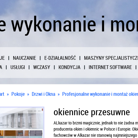
e wykonanie i mo
JE
NAUCZANIE
E-DZIAŁALNOŚĆ
MASZYNY SPECJALISTYCZ
A
USŁUGI
WCZASY
KONDYCJA
INTERNET SOFTWARE
art
»
Pokoje
»
Drzwi i Okna
»
Profesjonalne wykonanie i montaż okie
okiennice przesuwne
ALkazar to brzmi magicznie, jednak to nie żadna m
producenta okien i okiennic w Polsce i Europie. O
fachowców w Alkazar nie stanowią najmniejszego 