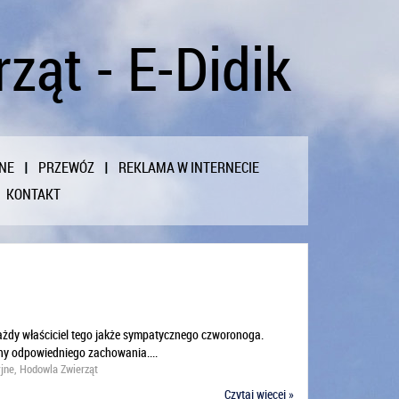
ząt - E-Didik
NE
PRZEWÓZ
REKLAMA W INTERNECIE
KONTAKT
 każdy właściciel tego jakże sympatycznego czworonoga.
ny odpowiedniego zachowania....
yjne, Hodowla Zwierząt
Czytaj więcej »