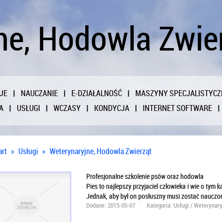
e, Hodowla Zwier
JE
NAUCZANIE
E-DZIAŁALNOŚĆ
MASZYNY SPECJALISTYCZ
A
USŁUGI
WCZASY
KONDYCJA
INTERNET SOFTWARE
art
»
Usługi
»
Weterynaryjne, Hodowla Zwierząt
Profesjonalne szkolenie psów oraz hodowla
Pies to najlepszy przyjaciel człowieka i wie o tym
Jednak, aby był on posłuszny musi zostać nauczo
Dodane: 2015-05-07
Kategoria: Usługi / Weterynar