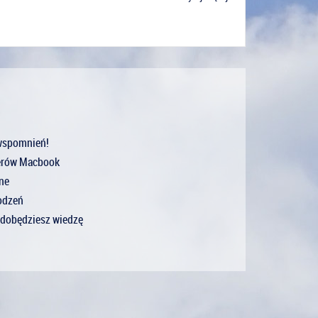
 wspomnień!
terów Macbook
zne
kodzeń
 zdobędziesz wiedzę