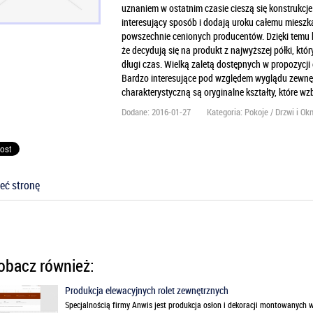
uznaniem w ostatnim czasie cieszą się konstrukcje
interesujący sposób i dodają uroku całemu miesz
powszechnie cenionych producentów. Dzięki temu 
że decydują się na produkt z najwyższej półki, któ
długi czas. Wielką zaletą dostępnych w propozycji
Bardzo interesujące pod względem wyglądu zewnęt
charakterystyczną są oryginalne kształty, które 
Dodane: 2016-01-27
Kategoria: Pokoje / Drzwi i Ok
eć stronę
bacz również:
Produkcja elewacyjnych rolet zewnętrznych
Specjalnością firmy Anwis jest produkcja osłon i dekoracji montowanych 