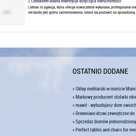
Z Lidmanem udana inwestycja dotycząca nieruchomości
Lidman to agencja, która oferuje nowocześnie wykonane, profesjonalne 
nie każda jest godna zainteresowania, zaleca się postawić na sprawdzoną f
OSTATNIO DODANE
» Sklep meblarski w mieście Man
» Markowy producent stolarki oki
» mawit - wybudujesz dom swoic
» Drewniane drzwi zewnętrzne d
» Sprzedaż domów jednorodzinnyc
» Perfect tables and chairs for ev