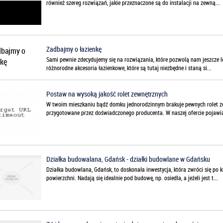
również szereg rozwiązań, jakie przeznaczone są do instalacji na zewną...
Zadbajmy o łazienkę
Sami pewnie zdecydujemy się na rozwiązania, które pozwolą nam jeszcze l
różnorodne akcesoria łazienkowe, które są tutaj niezbędne i staną si...
Postaw na wysoką jakość rolet zewnętrznych
W twoim mieszkaniu bądź domku jednorodzinnym brakuje pewnych rolet zewn
przygotowane przez doświadczonego producenta. W naszej ofercie pojawia 
Działka budowalana, Gdańsk - działki budowlane w Gdańsku
Działka budowlana, Gdańsk, to doskonała inwestycja, która zwróci się po ki
powierzchni. Nadają się idealnie pod budowę, np. osiedla, a jeżeli jest t...