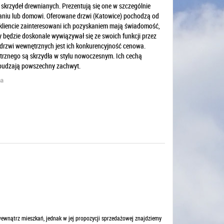
 skrzydeł drewnianych. Prezentują się one w szczególnie
kaniu lub domowi. Oferowane drzwi (Katowice) pochodzą od
kliencie zainteresowani ich pozyskaniem mają świadomość,
ry będzie doskonale wywiązywał się ze swoich funkcji przez
 drzwi wewnętrznych jest ich konkurencyjność cenowa.
rznego są skrzydła w stylu nowoczesnym. Ich cechą
wzbudzają powszechny zachwyt.
na
wewnątrz mieszkań, jednak w jej propozycji sprzedażowej znajdziemy