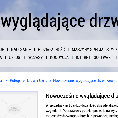
wyglądające drz
JE
NAUCZANIE
E-DZIAŁALNOŚĆ
MASZYNY SPECJALISTYCZ
A
USŁUGI
WCZASY
KONDYCJA
INTERNET SOFTWARE
art
»
Pokoje
»
Drzwi i Okna
»
Nowocześnie wyglądające drzwi wewnę
Nowocześnie wyglądające dr
W sprzedaży jest bardzo duża ilość skrzydeł drzw
względami. Podstawowy podział pozwala na wyszc
materiałów drewnopodobnych. Z pewnością nie będ