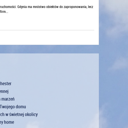
nieruchomości. Gdynia ma mnóstwo obiektów do zaproponowania, lecz
irm...
chester
ennej
h marzeń
o Twojego domu
h w świetnej okolicy
ery home