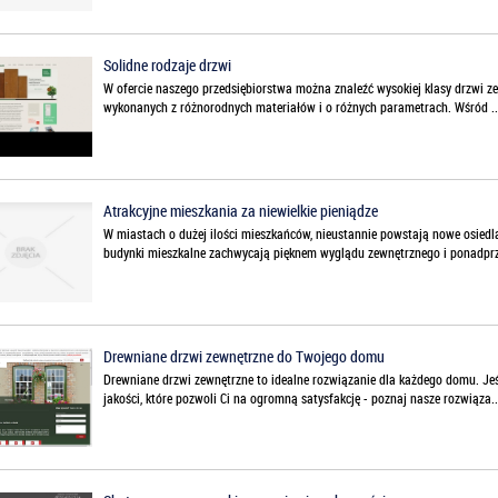
Solidne rodzaje drzwi
W ofercie naszego przedsiębiorstwa można znaleźć wysokiej klasy drzwi ze
wykonanych z różnorodnych materiałów i o różnych parametrach. Wśród ..
Atrakcyjne mieszkania za niewielkie pieniądze
W miastach o dużej ilości mieszkańców, nieustannie powstają nowe osied
budynki mieszkalne zachwycają pięknem wyglądu zewnętrznego i ponadprz
Drewniane drzwi zewnętrzne do Twojego domu
Drewniane drzwi zewnętrzne to idealne rozwiązanie dla każdego domu. Jeśl
jakości, które pozwoli Ci na ogromną satysfakcję - poznaj nasze rozwiąza..