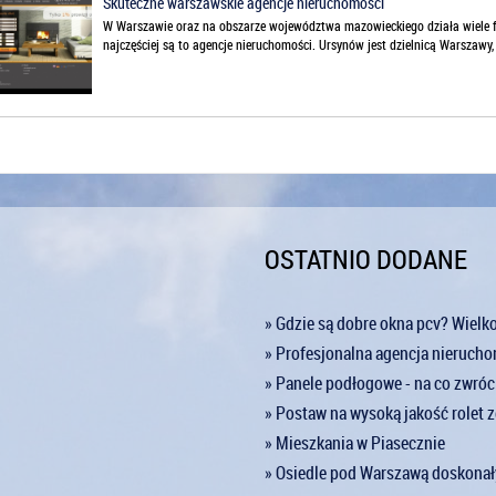
Skuteczne warszawskie agencje nieruchomości
W Warszawie oraz na obszarze województwa mazowieckiego działa wiele fi
najczęściej są to agencje nieruchomości. Ursynów jest dzielnicą Warszawy, 
OSTATNIO DODANE
» Gdzie są dobre okna pcv? Wielk
» Profesjonalna agencja nieruch
» Panele podłogowe - na co zwró
» Postaw na wysoką jakość rolet 
» Mieszkania w Piasecznie
» Osiedle pod Warszawą doskona