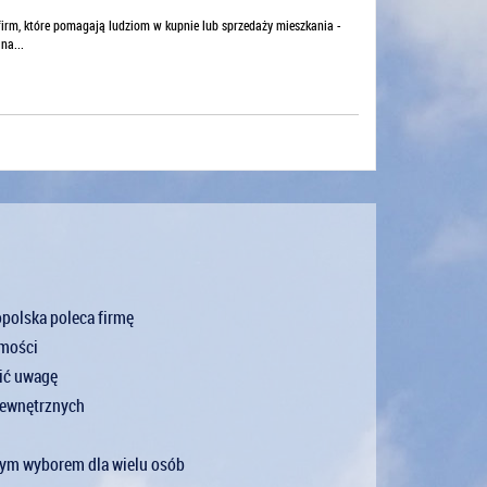
rm, które pomagają ludziom w kupnie lub sprzedaży mieszkania -
na...
opolska poleca firmę
omości
cić uwagę
zewnętrznych
łym wyborem dla wielu osób