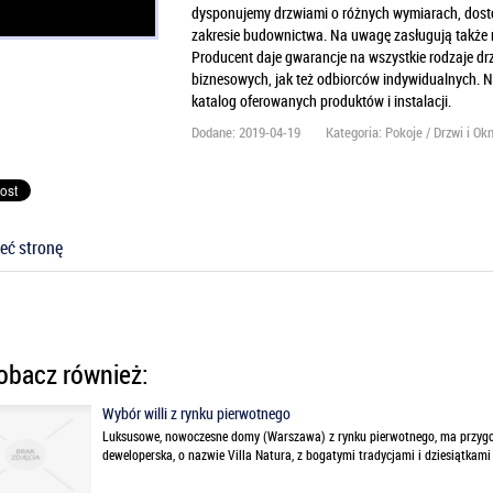
dysponujemy drzwiami o różnych wymiarach, dost
zakresie budownictwa. Na uwagę zasługują także 
Producent daje gwarancje na wszystkie rodzaje dr
biznesowych, jak też odbiorców indywidualnych. N
katalog oferowanych produktów i instalacji.
Dodane: 2019-04-19
Kategoria: Pokoje / Drzwi i Ok
eć stronę
bacz również:
Wybór willi z rynku pierwotnego
Luksusowe, nowoczesne domy (Warszawa) z rynku pierwotnego, ma przygo
deweloperska, o nazwie Villa Natura, z bogatymi tradycjami i dziesiątkami