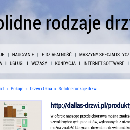
lidne rodzaje dr
JE
NAUCZANIE
E-DZIAŁALNOŚĆ
MASZYNY SPECJALISTYCZ
A
USŁUGI
WCZASY
KONDYCJA
INTERNET SOFTWARE
art
»
Pokoje
»
Drzwi i Okna
»
Solidne rodzaje drzwi
http://dallas-drzwi.pl/produk
W ofercie naszego przedsiębiorstwa można znaleźć
szeroki wybór tych produktów, wykonanych z różn
można znaleźć klasyczne drewniane drzwi ramiako