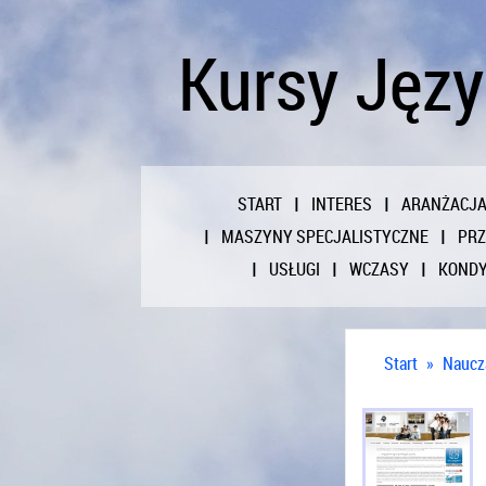
Kursy Języ
START
INTERES
ARANŻACJ
MASZYNY SPECJALISTYCZNE
PR
USŁUGI
WCZASY
KONDY
Start
»
Naucz