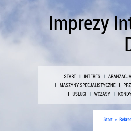
Imprezy In
START
INTERES
ARANŻACJ
MASZYNY SPECJALISTYCZNE
PR
USŁUGI
WCZASY
KONDY
Start
»
Rekrea