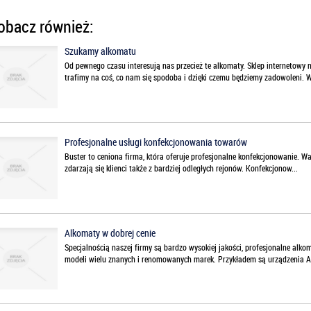
bacz również:
Szukamy alkomatu
Od pewnego czasu interesują nas przecież te alkomaty. Sklep internetowy 
trafimy na coś, co nam się spodoba i dzięki czemu będziemy zadowoleni. W.
Profesjonalne usługi konfekcjonowania towarów
Buster to ceniona firma, która oferuje profesjonalne konfekcjonowanie. Wars
zdarzają się klienci także z bardziej odległych rejonów. Konfekcjonow...
Alkomaty w dobrej cenie
Specjalnością naszej firmy są bardzo wysokiej jakości, profesjonalne alko
modeli wielu znanych i renomowanych marek. Przykładem są urządzenia Al