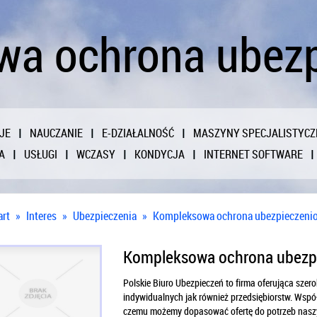
a ochrona ubez
JE
NAUCZANIE
E-DZIAŁALNOŚĆ
MASZYNY SPECJALISTYCZ
A
USŁUGI
WCZASY
KONDYCJA
INTERNET SOFTWARE
art
»
Interes
»
Ubezpieczenia
»
Kompleksowa ochrona ubezpieczeni
Kompleksowa ochrona ubezp
Polskie Biuro Ubezpieczeń to firma oferująca szer
indywidualnych jak również przedsiębiorstw. Wspó
czemu możemy dopasować ofertę do potrzeb naszych