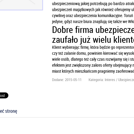
ubezpieczeniową jakiej potrzebują po bardzo atrak
ubezpieczeń majątkowych jak również oferujemy ub
cywilnej oraz ubezpieczenia komunikacyjne. Toruń 
jedyne, gdyż nasze biura znajdują się także we W
Dobre firma ubezpiecze
zaufało już wielu klien
Klient wybierając firmę, która będzie go reprez
czy też zalanie domu, powinien kierować się wysok
wiele osób, dlatego też cały czas rozwijamy się 
efektem jest zwiększony zakres oferty obejmujący m
miast których mieszkańcom pragniemy zaoferować
Dodane: 2015-05-11
Kategoria: Interes / Ubezpiecz
eć stronę