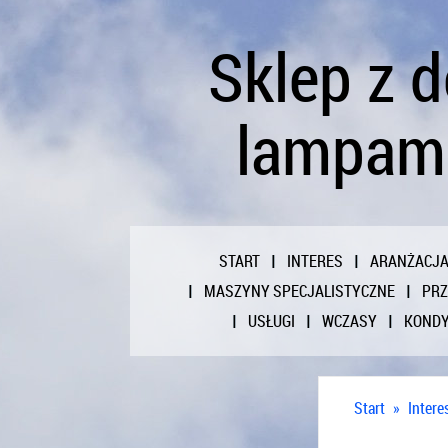
Sklep z 
lampami
START
INTERES
ARANŻACJ
MASZYNY SPECJALISTYCZNE
PR
USŁUGI
WCZASY
KONDY
Start
»
Intere