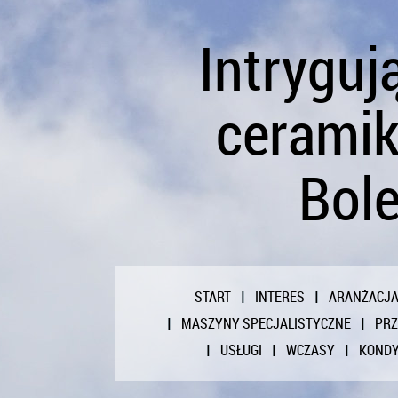
Intrygu
ceramik
Bole
START
INTERES
ARANŻACJ
MASZYNY SPECJALISTYCZNE
PR
USŁUGI
WCZASY
KONDY