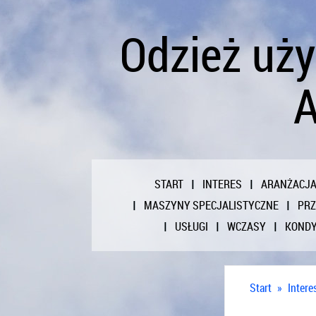
Odzież uż
A
START
INTERES
ARANŻACJ
MASZYNY SPECJALISTYCZNE
PR
USŁUGI
WCZASY
KONDY
Start
»
Intere