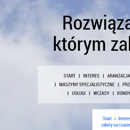
Rozwiąza
którym za
START
INTERES
ARANŻACJ
MASZYNY SPECJALISTYCZNE
PR
USŁUGI
WCZASY
KONDY
Start
»
Intere
zależy na czasie