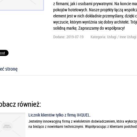
z firmami, jak i osobami prywatnymi. Na koncie ma
pokojów hotelowych. Nasze projekty łączą współc
element jest w nich dokładnie przemyślany, dzięki
wyczucie, którym wyróżnia się dobry architekt. Tr
solidną markę. Zapraszamy do współpracy!
Dodane: 2019-07-19
Kategoria: Usługi / Inne Usługi
eć stronę
bacz również:
Licznik klientów tylko z firmą IHQUEL.
Jesteśmy innowacyjną firmą z wieloletnim doświadczeniem, która wykorzy
na bieżąco z nowinkami technicznymi. Współpracując z klientami podchodz