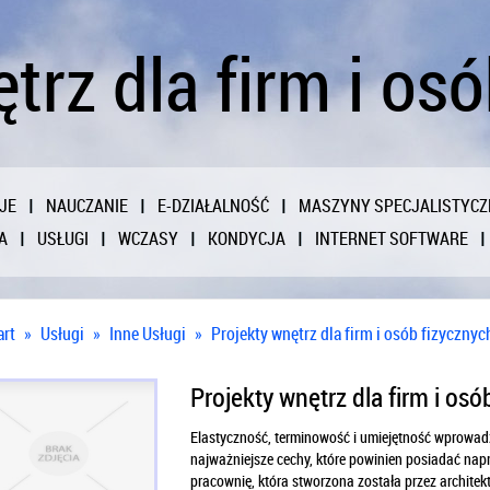
trz dla firm i os
JE
NAUCZANIE
E-DZIAŁALNOŚĆ
MASZYNY SPECJALISTYCZ
A
USŁUGI
WCZASY
KONDYCJA
INTERNET SOFTWARE
art
»
Usługi
»
Inne Usługi
»
Projekty wnętrz dla firm i osób fizycznyc
Projekty wnętrz dla firm i osó
Elastyczność, terminowość i umiejętność wprowad
najważniejsze cechy, które powinien posiadać napr
pracownię, która stworzona została przez archit