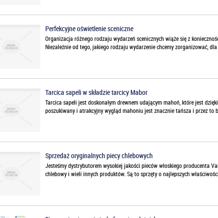
Perfekcyjne oświetlenie sceniczne
Organizacja różnego rodzaju wydarzeń scenicznych wiąże się z koniecznoś
Niezależnie od tego, jakiego rodzaju wydarzenie chcemy zorganizować, dla 
Tarcica sapeli w składzie tarcicy Mabor
Tarcica sapeli jest doskonałym drewnem udającym mahoń, które jest dzięki 
poszukiwany i atrakcyjny wygląd mahoniu jest znacznie tańsza i przez to b
Sprzedaż oryginalnych piecy chlebowych
Jesteśmy dystrybutorem wysokiej jakości pieców włoskiego producenta Valo
chlebowy i wieli innych produktów. Są to sprzęty o najlepszych właściwości