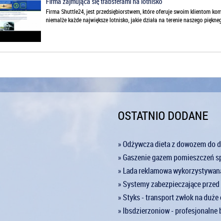
Firma zajmująca się trabsferami na lotnisko
Firma Shuttle24, jest przedsiębiorstwem, które oferuje swoim klientom kom
niemalże każde największe lotnisko, jakie działa na terenie naszego piękneg
OSTATNIO DODANE
» Odżywcza dieta z dowozem do
» Gaszenie gazem pomieszczeń s
» Lada reklamowa wykorzystywana
» Systemy zabezpieczające prze
» Styks - transport zwłok na duże 
» lbsdzierzoniow - profesjonalne