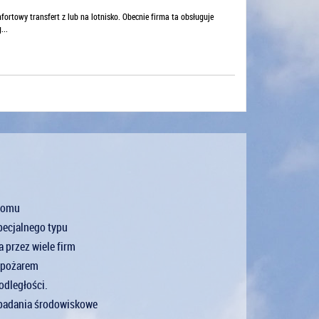
fortowy transfert z lub na lotnisko. Obecnie firma ta obsługuje
...
 domu
pecjalnego typu
 przez wiele firm
d pożarem
odległości.
 badania środowiskowe