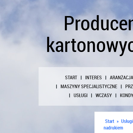
Produce
kartonowyc
START
INTERES
ARANŻACJ
MASZYNY SPECJALISTYCZNE
PR
USŁUGI
WCZASY
KONDY
Start
»
Usługi
nadrukiem