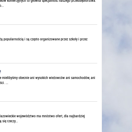
ków komercyjnych to główna specjalność naszego przedsiębiorstwa.
...
żą popularnością i są często organizowane przez szkoły i przez
!
ie mielibyśmy obecnie ani wysokich wieżowców ani samochodów, ani
i. ...
Mazowieckie województwo ma mnóstwo ofert, dla najbardziej
się rzeczy...