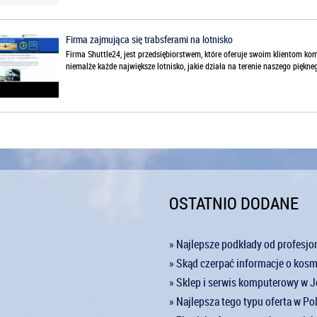
Firma zajmująca się trabsferami na lotnisko
Firma Shuttle24, jest przedsiębiorstwem, które oferuje swoim klientom kom
niemalże każde największe lotnisko, jakie działa na terenie naszego piękneg
OSTATNIO DODANE
» Najlepsze podkłady od profesjon
» Skąd czerpać informacje o kos
» Sklep i serwis komputerowy w Je
» Najlepsza tego typu oferta w Po