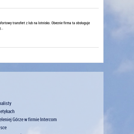
fortowy transfert z lub na lotnisko. Obecnie firma ta obsługuje
...
alisty
metykach
leniej Górze w firmie Intercom
lsce