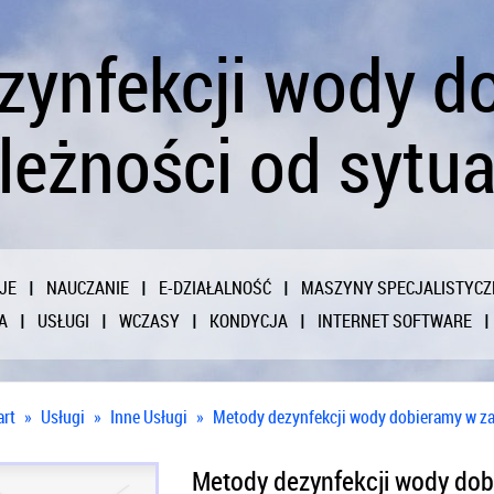
zynfekcji wody d
leżności od sytua
JE
NAUCZANIE
E-DZIAŁALNOŚĆ
MASZYNY SPECJALISTYCZ
A
USŁUGI
WCZASY
KONDYCJA
INTERNET SOFTWARE
art
»
Usługi
»
Inne Usługi
»
Metody dezynfekcji wody dobieramy w zal
Metody dezynfekcji wody dobi