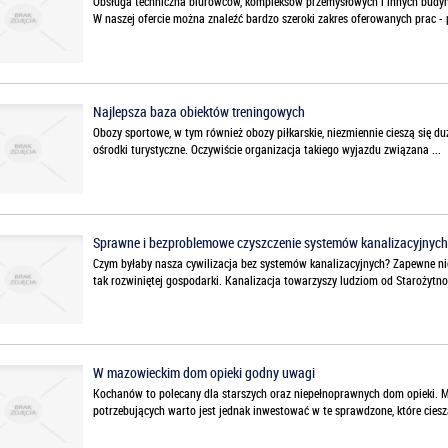
Obsługa techniczna biurowców, kompleksów przemysłowych i innych budyn
W naszej ofercie można znaleźć bardzo szeroki zakres oferowanych prac - p
Najlepsza baza obiektów treningowych
Obozy sportowe, w tym również obozy piłkarskie, niezmiennie cieszą się du
ośrodki turystyczne. Oczywiście organizacja takiego wyjazdu związana ...
Sprawne i bezproblemowe czyszczenie systemów kanalizacyjnych
Czym byłaby nasza cywilizacja bez systemów kanalizacyjnych? Zapewne n
tak rozwiniętej gospodarki. Kanalizacja towarzyszy ludziom od Starożytnośc
W mazowieckim dom opieki godny uwagi
Kochanów to polecany dla starszych oraz niepełnoprawnych dom opieki. 
potrzebujących warto jest jednak inwestować w te sprawdzone, które cieszą 