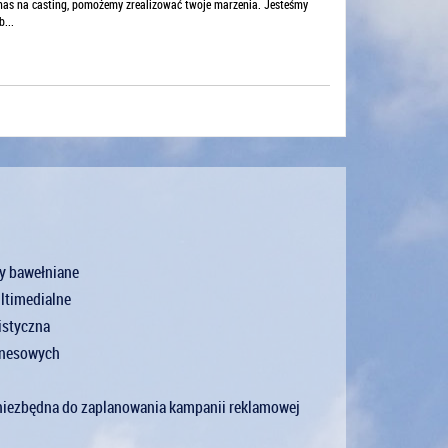
o nas na casting, pomożemy zrealizować twoje marzenia. Jesteśmy
...
by bawełniane
ultimedialne
istyczna
iznesowych
niezbędna do zaplanowania kampanii reklamowej