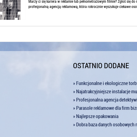
Marzy ci się kariera w reklamie lub pełnometrażowym filmie? Zgłoś się d
profesjonalną agencją reklamową, która rokrocznie wyszukuje ciekawe osob
OSTATNIO DODANE
» Funkcjonalne i ekologiczne tor
» Najatrakcyjniejsze instalacje m
» Profesjonalna agencja detektyw
» Parasole reklamowe dla firm b
» Najlepsze opakowania
» Dobra baza danych osobowych 