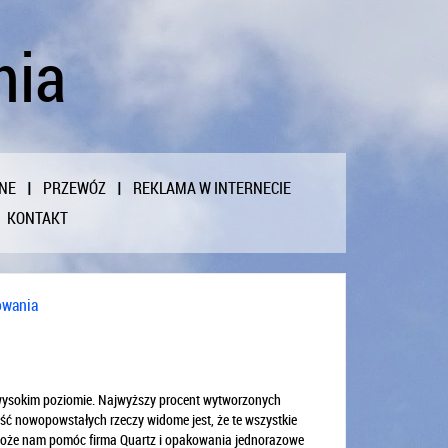
nia
NE
PRZEWÓZ
REKLAMA W INTERNECIE
KONTAKT
owania
 wysokim poziomie. Najwyższy procent wytworzonych
ość nowopowstałych rzeczy widome jest, że te wszystkie
oże nam pomóc firma Quartz i opakowania jednorazowe