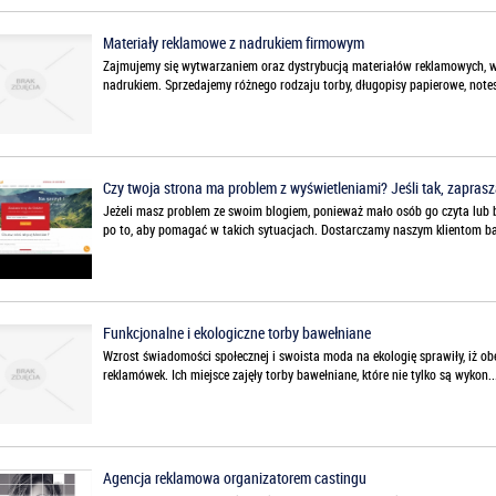
Materiały reklamowe z nadrukiem firmowym
Zajmujemy się wytwarzaniem oraz dystrybucją materiałów reklamowych, wy
nadrukiem. Sprzedajemy różnego rodzaju torby, długopisy papierowe, notesy
Czy twoja strona ma problem z wyświetleniami? Jeśli tak, zapras
Jeżeli masz problem ze swoim blogiem, ponieważ mało osób go czyta lub b
po to, aby pomagać w takich sytuacjach. Dostarczamy naszym klientom ba
Funkcjonalne i ekologiczne torby bawełniane
Wzrost świadomości społecznej i swoista moda na ekologię sprawiły, iż ob
reklamówek. Ich miejsce zajęły torby bawełniane, które nie tylko są wykon..
Agencja reklamowa organizatorem castingu