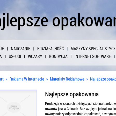
jlepsze opakowa
JE
NAUCZANIE
E-DZIAŁALNOŚĆ
MASZYNY SPECJALISTYCZ
A
USŁUGI
WCZASY
KONDYCJA
INTERNET SOFTWARE
art
»
Reklama W Internecie
»
Materiały Reklamowe
»
Najlepsze opak
Najlepsze opakowania
Produkcja w czasach dzisiejszych stoi na bardzo
towarów jest w Chinach. Bez względu jednak na il
towary należy odpowiednio zapakować, a w tym m