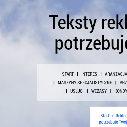
Teksty re
potrzebuj
START
INTERES
ARANŻACJ
MASZYNY SPECJALISTYCZNE
PR
USŁUGI
WCZASY
KONDY
Start
»
Reklam
potrzebuje Twoj