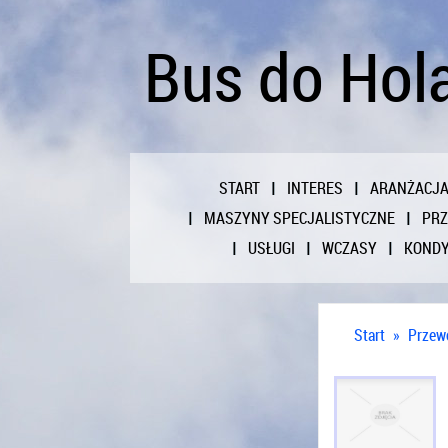
Bus do Hola
START
INTERES
ARANŻACJ
MASZYNY SPECJALISTYCZNE
PR
USŁUGI
WCZASY
KONDY
Start
»
Przew