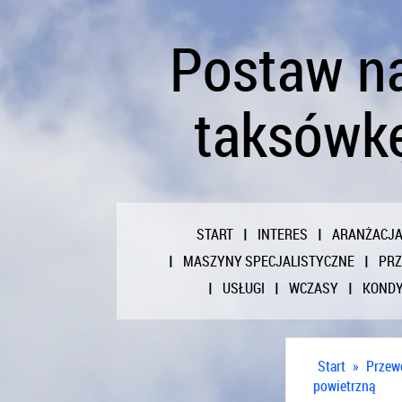
Postaw n
taksówkę
START
INTERES
ARANŻACJ
MASZYNY SPECJALISTYCZNE
PR
USŁUGI
WCZASY
KONDY
Start
»
Przew
powietrzną