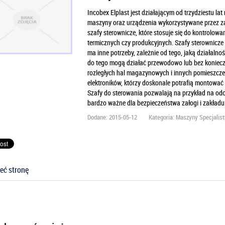
Incobex Elplast jest działającym od trzydziestu lat
maszyny oraz urządzenia wykorzystywane przez zak
szafy sterownicze, które stosuje się do kontrolow
termicznych czy produkcyjnych. Szafy sterownicze
ma inne potrzeby, zależnie od tego, jaką działalno
do tego mogą działać przewodowo lub bez koniecz
rozległych hal magazynowych i innych pomieszcze
elektroników, którzy doskonale potrafią montować w
Szafy do sterowania pozwalają na przykład na odci
bardzo ważne dla bezpieczeństwa załogi i zakładu
Dodane: 2015-05-12
Kategoria: Maszyny Specjalis
eć stronę