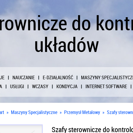
erownicze do kont
układów
JE
NAUCZANIE
E-DZIAŁALNOŚĆ
MASZYNY SPECJALISTYCZ
A
USŁUGI
WCZASY
KONDYCJA
INTERNET SOFTWARE
art
»
Maszyny Specjalistyczne
»
Przemysł Metalowy
»
Szafy sterown
Szafy sterownicze do kontro