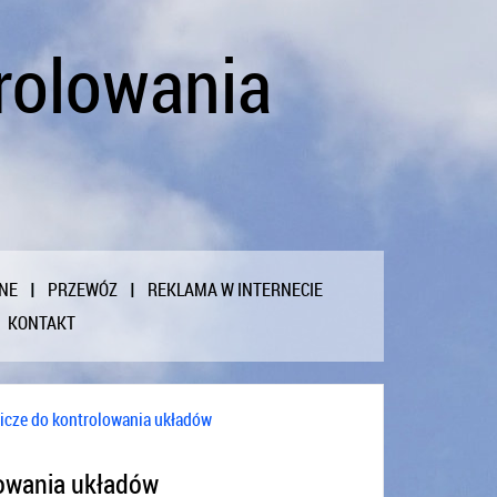
rolowania
NE
PRZEWÓZ
REKLAMA W INTERNECIE
KONTAKT
icze do kontrolowania układów
lowania układów