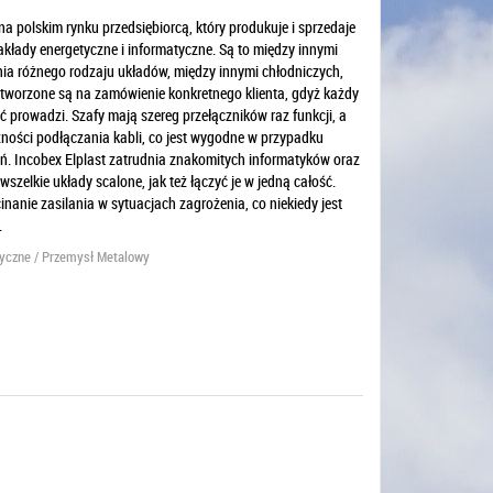
 na polskim rynku przedsiębiorcą, który produkuje i sprzedaje
łady energetyczne i informatyczne. Są to między innymi
ania różnego rodzaju układów, między innymi chłodniczych,
 tworzone są na zamówienie konkretnego klienta, gdyż każdy
ść prowadzi. Szafy mają szereg przełączników raz funkcji, a
ności podłączania kabli, co jest wygodne w przypadku
ń. Incobex Elplast zatrudnia znakomitych informatyków oraz
szelkie układy scalone, jak też łączyć je w jedną całość.
nanie zasilania w sytuacjach zagrożenia, co niekiedy jest
.
tyczne / Przemysł Metalowy