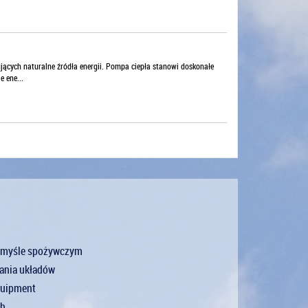
ących naturalne źródła energii. Pompa ciepła stanowi doskonałe
 ene...
zemyśle spożywczym
wania układów
quipment
ch