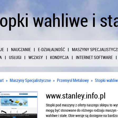
opki wahliwe i st
JE
NAUCZANIE
E-DZIAŁALNOŚĆ
MASZYNY SPECJALISTYCZ
A
USŁUGI
WCZASY
KONDYCJA
INTERNET SOFTWARE
art
»
Maszyny Specjalistyczne
»
Przemysł Metalowy
»
Stopki wahliwe
www.stanley.info.pl
Stopki pod maszyny z oferty naszego sklepu to wyso
mogą być stosowane do różnego rodzaju maszyn -
wahliwe i stałe. Obie wersje są dostępne na bardz