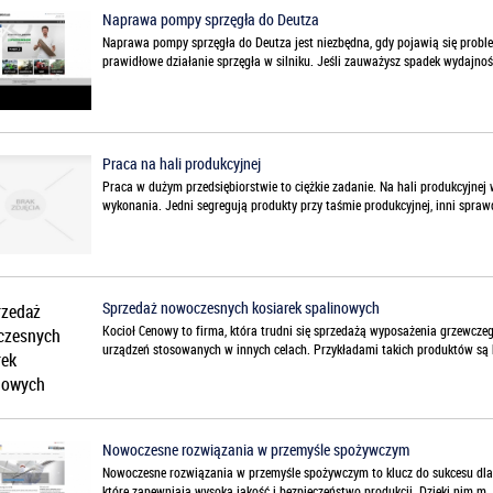
Naprawa pompy sprzęgła do Deutza
Naprawa pompy sprzęgła do Deutza jest niezbędna, gdy pojawią się prob
prawidłowe działanie sprzęgła w silniku. Jeśli zauważysz spadek wydajnoś.
Praca na hali produkcyjnej
Praca w dużym przedsiębiorstwie to ciężkie zadanie. Na hali produkcyjnej
wykonania. Jedni segregują produkty przy taśmie produkcyjnej, inni sprawd
Sprzedaż nowoczesnych kosiarek spalinowych
Kocioł Cenowy to firma, która trudni się sprzedażą wyposażenia grzewczeg
urządzeń stosowanych w innych celach. Przykładami takich produktów są k
Nowoczesne rozwiązania w przemyśle spożywczym
Nowoczesne rozwiązania w przemyśle spożywczym to klucz do sukcesu dla 
które zapewniają wysoką jakość i bezpieczeństwo produkcji. Dzięki nim m..