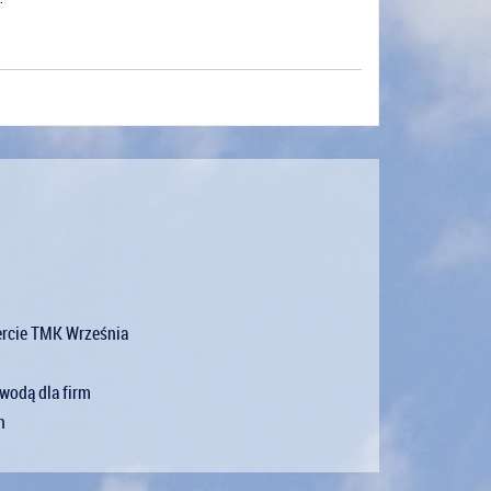
.
ercie TMK Września
wodą dla firm
h