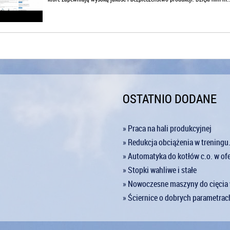
OSTATNIO DODANE
» Praca na hali produkcyjnej
» Redukcja obciążenia w treningu
» Automatyka do kotłów c.o. w of
» Stopki wahliwe i stałe
» Nowoczesne maszyny do cięcia 
» Ściernice o dobrych parametrac