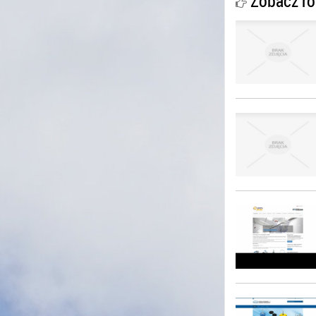
Zobacz ró