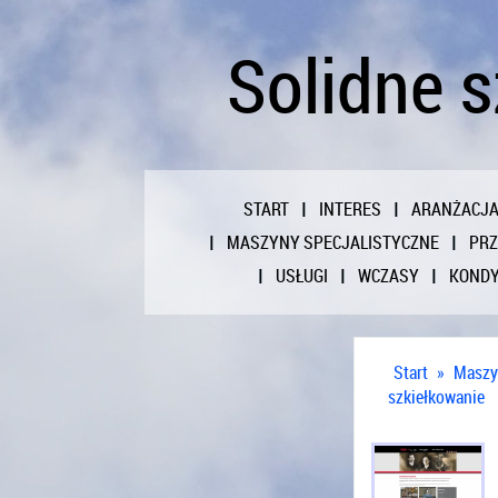
Solidne 
START
INTERES
ARANŻACJ
MASZYNY SPECJALISTYCZNE
PR
USŁUGI
WCZASY
KONDY
Start
»
Maszy
szkiełkowanie