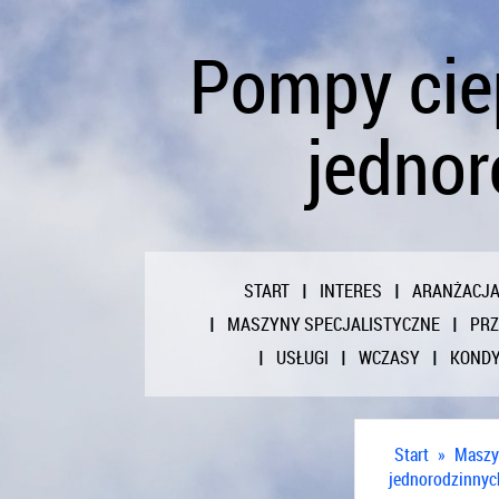
Pompy cie
jednor
START
INTERES
ARANŻACJ
MASZYNY SPECJALISTYCZNE
PR
USŁUGI
WCZASY
KONDY
Start
»
Maszy
jednorodzinnyc