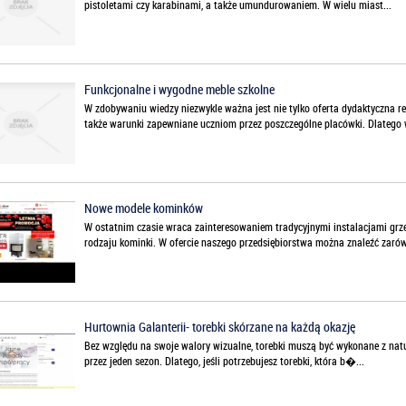
pistoletami czy karabinami, a także umundurowaniem. W wielu miast...
Funkcjonalne i wygodne meble szkolne
W zdobywaniu wiedzy niezwykle ważna jest nie tylko oferta dydaktyczna r
także warunki zapewniane uczniom przez poszczególne placówki. Dlatego wł
Nowe modele kominków
W ostatnim czasie wraca zainteresowaniem tradycyjnymi instalacjami grze
rodzaju kominki. W ofercie naszego przedsiębiorstwa można znaleźć zarówn
Hurtownia Galanterii- torebki skórzane na każdą okazję
Bez względu na swoje walory wizualne, torebki muszą być wykonane z natura
przez jeden sezon. Dlatego, jeśli potrzebujesz torebki, która b�...