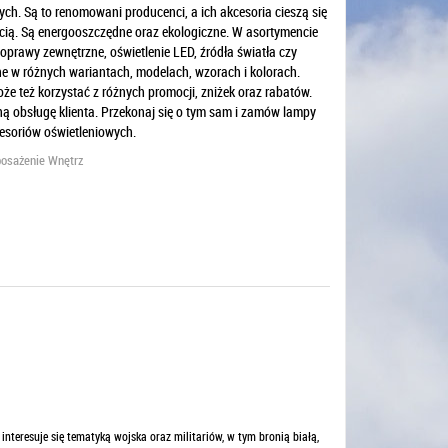
ych. Są to renomowani producenci, a ich akcesoria cieszą się
ścią. Są energooszczędne oraz ekologiczne. W asortymencie
 oprawy zewnętrzne, oświetlenie LED, źródła światła czy
ne w różnych wariantach, modelach, wzorach i kolorach.
e też korzystać z różnych promocji, zniżek oraz rabatów.
ną obsługę klienta. Przekonaj się o tym sam i zamów lampy
cesoriów oświetleniowych.
posażenie Wnętrz
i interesuje się tematyką wojska oraz militariów, w tym bronią białą,