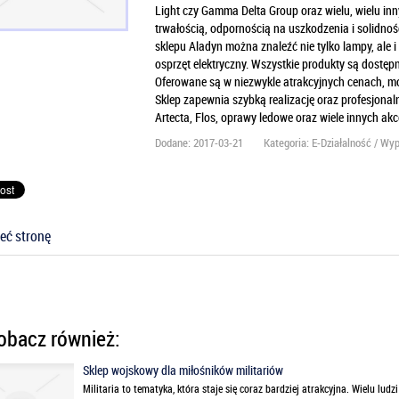
Light czy Gamma Delta Group oraz wielu, wielu inn
trwałością, odpornością na uszkodzenia i solidno
sklepu Aladyn można znaleźć nie tylko lampy, ale i
osprzęt elektryczny. Wszystkie produkty są dostęp
Oferowane są w niezwykle atrakcyjnych cenach, moż
Sklep zapewnia szybką realizację oraz profesjonal
Artecta, Flos, oprawy ledowe oraz wiele innych ak
Dodane: 2017-03-21
Kategoria: E-Działalność / Wy
eć stronę
bacz również:
Sklep wojskowy dla miłośników militariów
Militaria to tematyka, która staje się coraz bardziej atrakcyjna. Wielu ludz