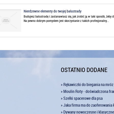
Nierdzewne elementy do twojej balustrady
Budujesz balustradę i zastanawiasz się, jak zrobić ją w taki sposób, żeby 
Na pewno dobrym pomysłem jest skorzystanie z takich profesjonalny...
OSTATNIO DODANE
» Rękawiczki do biegania na mró
» Moulin Roty - doświadczona fra
» Szelki spacerowe dla psa
» Jaka firma ma do zaoferowania
» Dywany nowoczesne i klasyczne