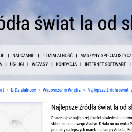
ódła świat la od 
JE
NAUCZANIE
E-DZIAŁALNOŚĆ
MASZYNY SPECJALISTYCZ
A
USŁUGI
WCZASY
KONDYCJA
INTERNET SOFTWARE
art
»
E-Działalność
»
Wyposażenie Wnętrz
»
Najlepsze źródła świat l
Najlepsze źródła świat la od 
Potrzebujesz najlepszej jakości oświetlenia do sw
sklepu internetowego Aladyn. Działa on na rynku P
produkty najlepszych marek, np. lampy Artecta, Fos