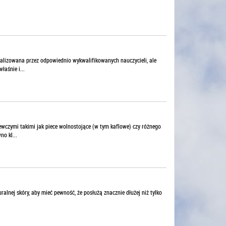
ealizowana przez odpowiednio wykwalifikowanych nauczycieli, ale
aśnie i...
wczymi takimi jak piece wolnostojące (w tym kaflowe) czy różnego
o kl...
lnej skóry, aby mieć pewność, że posłużą znacznie dłużej niż tylko