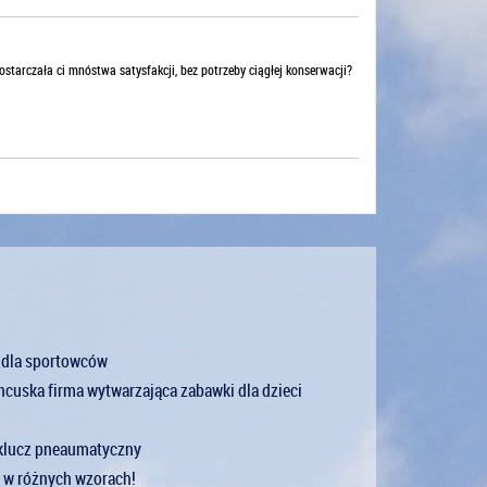
dostarczała ci mnóstwa satysfakcji, bez potrzeby ciągłej konserwacji?
z dla sportowców
ncuska firma wytwarzająca zabawki dla dzieci
 klucz pneaumatyczny
 w różnych wzorach!