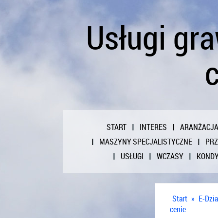
Usługi gr
START
INTERES
ARANŻACJ
MASZYNY SPECJALISTYCZNE
PR
USŁUGI
WCZASY
KONDY
Start
»
E-Dzia
cenie