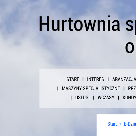
Hurtownia s
o
START
INTERES
ARANŻACJ
MASZYNY SPECJALISTYCZNE
PR
USŁUGI
WCZASY
KONDY
Start
»
E-Dzia