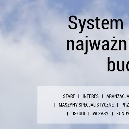
System 
najważn
bu
START
INTERES
ARANŻACJ
MASZYNY SPECJALISTYCZNE
PR
USŁUGI
WCZASY
KONDY