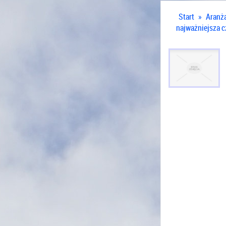
Start
»
Aranż
najważniejsza 