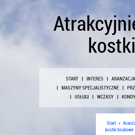
Atrakcyjn
kostk
START
INTERES
ARANŻACJ
MASZYNY SPECJALISTYCZNE
PR
USŁUGI
WCZASY
KONDY
Start
»
Aranż
kostki brukowe