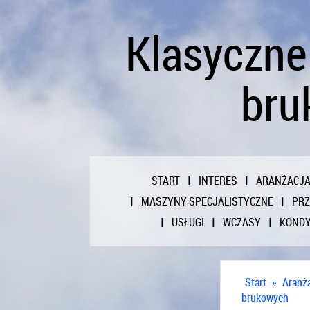
Klasyczne
bru
START
INTERES
ARANŻACJ
MASZYNY SPECJALISTYCZNE
PR
USŁUGI
WCZASY
KONDY
Start
»
Aranż
brukowych