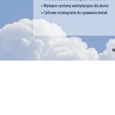
» Wydajne systemy wentylacyjne dla domu
» Cyfrowe rozwiązanie do spawania metali
W