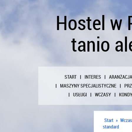
Hostel w 
tanio a
START
INTERES
ARANŻACJ
MASZYNY SPECJALISTYCZNE
PR
USŁUGI
WCZASY
KONDY
Start
»
Wczas
standard