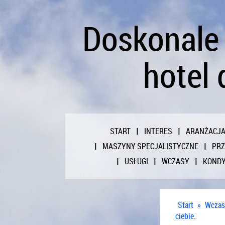
Doskonale
hotel 
START
INTERES
ARANŻACJ
MASZYNY SPECJALISTYCZNE
PR
USŁUGI
WCZASY
KONDY
Start
»
Wczas
ciebie.