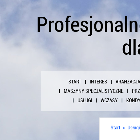
Profesjonal
dl
START
INTERES
ARANŻACJ
MASZYNY SPECJALISTYCZNE
PR
USŁUGI
WCZASY
KONDY
Start
»
Usługi