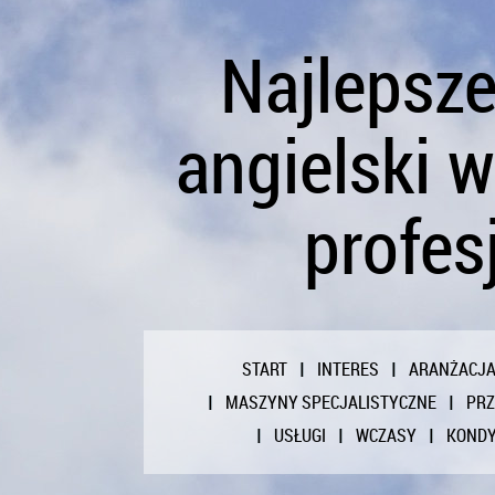
Najlepsz
angielski 
profes
START
INTERES
ARANŻACJ
MASZYNY SPECJALISTYCZNE
PR
USŁUGI
WCZASY
KONDY