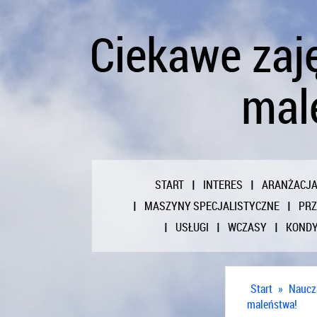
Ciekawe zaj
mal
START
INTERES
ARANŻACJ
MASZYNY SPECJALISTYCZNE
PR
USŁUGI
WCZASY
KONDY
Start
»
Naucz
maleństwa!