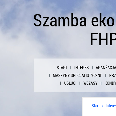
Szamba ekol
FH
START
INTERES
ARANŻACJ
MASZYNY SPECJALISTYCZNE
PR
USŁUGI
WCZASY
KONDY
Start
»
Intere