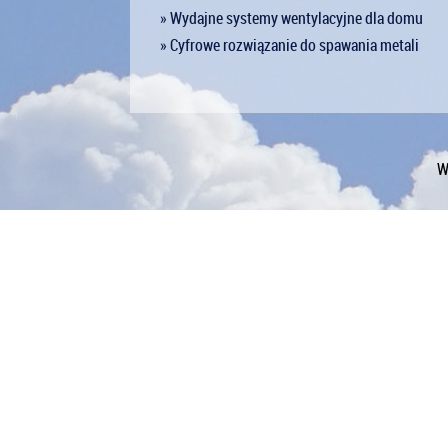
» Wydajne systemy wentylacyjne dla domu
» Cyfrowe rozwiązanie do spawania metali
W