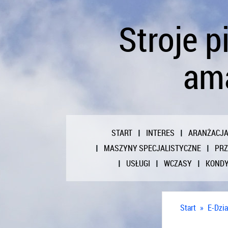
Stroje p
am
START
INTERES
ARANŻACJ
MASZYNY SPECJALISTYCZNE
PR
USŁUGI
WCZASY
KONDY
Start
»
E-Dzia