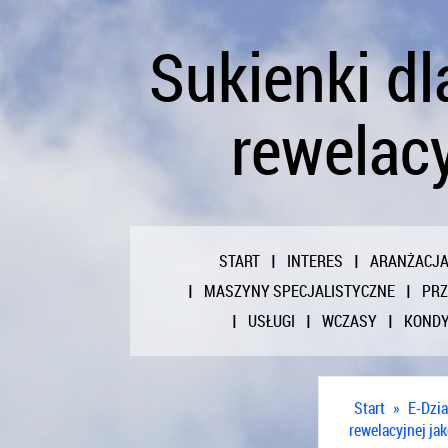
Sukienki d
rewelacy
START
INTERES
ARANŻACJ
MASZYNY SPECJALISTYCZNE
PR
USŁUGI
WCZASY
KONDY
Start
»
E-Dzia
rewelacyjnej jak