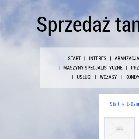
Sprzedaż ta
START
INTERES
ARANŻACJ
MASZYNY SPECJALISTYCZNE
PR
USŁUGI
WCZASY
KONDY
Start
»
E-Dzia