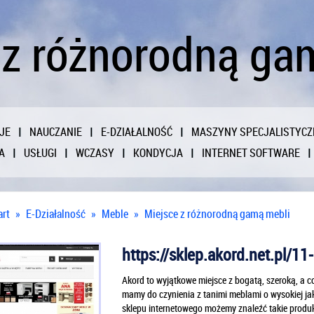
 z różnorodną ga
JE
NAUCZANIE
E-DZIAŁALNOŚĆ
MASZYNY SPECJALISTYCZ
A
USŁUGI
WCZASY
KONDYCJA
INTERNET SOFTWARE
art
»
E-Działalność
»
Meble
»
Miejsce z różnorodną gamą mebli
https://sklep.akord.net.pl/1
Akord to wyjątkowe miejsce z bogatą, szeroką, a c
mamy do czynienia z tanimi meblami o wysokiej 
sklepu internetowego możemy znaleźć takie produkt