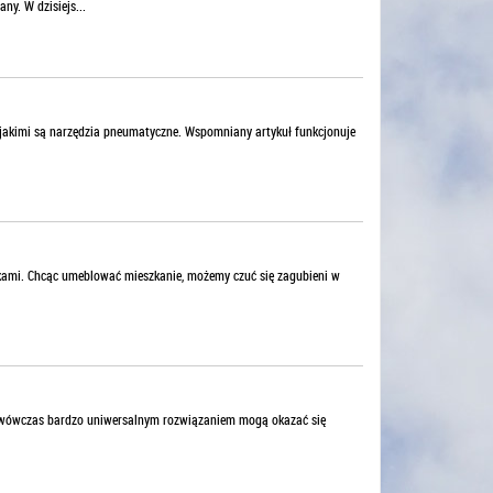
y. W dzisiejs...
 jakimi są narzędzia pneumatyczne. Wspomniany artykuł funkcjonuje
.
kami. Chcąc umeblować mieszkanie, możemy czuć się zagubieni w
o wówczas bardzo uniwersalnym rozwiązaniem mogą okazać się