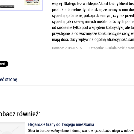
więcej. Dlatego też w sklepie Akord każdy klient 
produkt dla siebie, tym bardziej że mamy w nim dos
sypialni, gabinecie, pokoju dziennym, czy też p
sypialni, jak i szereg innych mebli do różnych pom
od siebie nie tylko pod względem kolorystyki, ale
przystępne, a co ważniejsze konkurencyjne ceny, w
mają dość duży wpływ na ogólną atrakcyjność sam
Dodane: 2019-02-15
Kategoria: E-Działalność / Meb
eć stronę
bacz również:
Eleganckie firany do Twojego mieszkania
Okna to bardzo ważny element domu, warto więc zadbać o niego w odpowie