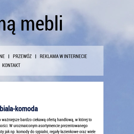
mą mebli
NE
PRZEWÓZ
REKLAMA W INTERNECIE
KONTAKT
1-biala-komoda
o ważniejsze bardzo ciekawą ofertą handlową, w której to
jakości. W urozmaiconym asortymencie prezentowanego
y jak np. komody do sypialni, regały łazienkowe oraz wiele