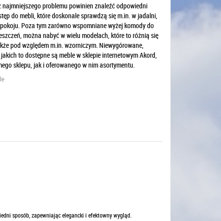
bez najmniejszego problemu powinien znaleźć odpowiedni
tęp do mebli, które doskonale sprawdzą się m.in. w jadalni,
rzedpokoju. Poza tym zarówno wspomniane wyżej komody do
ieszczeń, można nabyć w wielu modelach, które to różnią się
 także pod względem m.in. wzorniczym. Niewygórowane,
 jakich to dostępne są meble w sklepie internetowym Akord,
ego sklepu, jak i oferowanego w nim asortymentu.
le
dni sposób, zapewniając elegancki i efektowny wygląd.