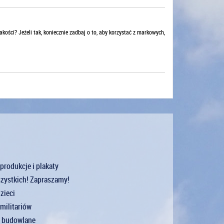
kości? Jeżeli tak, koniecznie zadbaj o to, aby korzystać z markowych,
eprodukcje i plakaty
szystkich! Zapraszamy!
zieci
militariów
y budowlane