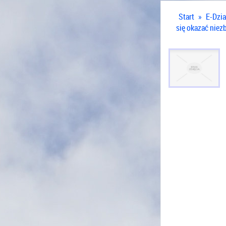
Start
»
E-Dzia
się okazać niez