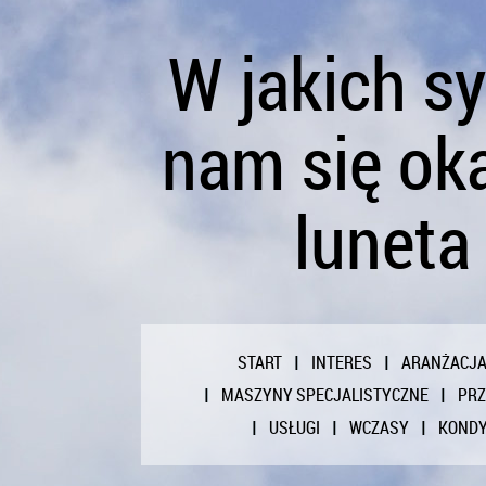
W jakich s
nam się ok
luneta
START
INTERES
ARANŻACJ
MASZYNY SPECJALISTYCZNE
PR
USŁUGI
WCZASY
KONDY