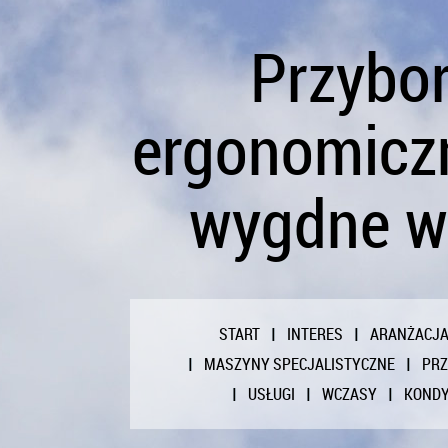
Przybor
ergonomiczn
wygdne w
START
INTERES
ARANŻACJ
MASZYNY SPECJALISTYCZNE
PR
USŁUGI
WCZASY
KONDY