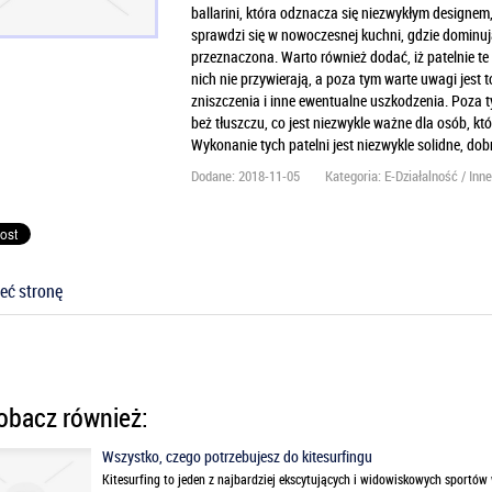
ballarini, która odznacza się niezwykłym designem,
sprawdzi się w nowoczesnej kuchni, gdzie dominują
przeznaczona. Warto również dodać, iż patelnie te 
nich nie przywierają, a poza tym warte uwagi jest 
zniszczenia i inne ewentualne uszkodzenia. Poza 
beż tłuszczu, co jest niezwykle ważne dla osób, któ
Wykonanie tych patelni jest niezwykle solidne, dob
Dodane: 2018-11-05
Kategoria: E-Działalność / Inn
eć stronę
bacz również:
Wszystko, czego potrzebujesz do kitesurfingu
Kitesurfing to jeden z najbardziej ekscytujących i widowiskowych sportów 