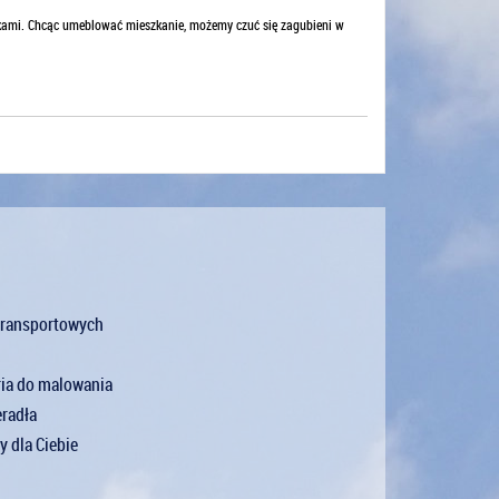
kami. Chcąc umeblować mieszkanie, możemy czuć się zagubieni w
transportowych
ria do malowania
eradła
y dla Ciebie