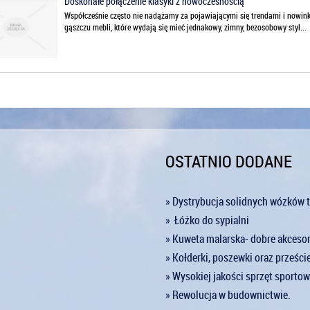
Doskonałe połączenie klasyki z nowoczesnością
Współcześnie często nie nadążamy za pojawiającymi się trendami i nowin
gąszczu mebli, które wydają się mieć jednakowy, zimny, bezosobowy styl...
OSTATNIO DODANE
» Dystrybucja solidnych wózków 
» Łóżko do sypialni
» Kuweta malarska- dobre akceso
» Kołderki, poszewki oraz prześci
» Wysokiej jakości sprzęt sportow
» Rewolucja w budownictwie.