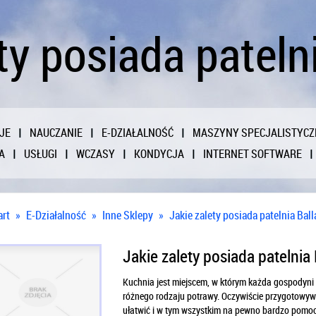
ty posiada patelni
JE
NAUCZANIE
E-DZIAŁALNOŚĆ
MASZYNY SPECJALISTYCZ
A
USŁUGI
WCZASY
KONDYCJA
INTERNET SOFTWARE
art
»
E-Działalność
»
Inne Sklepy
»
Jakie zalety posiada patelnia Ball
Jakie zalety posiada patelnia 
Kuchnia jest miejscem, w którym każda gospodyn
różnego rodzaju potrawy. Oczywiście przygotowyw
ułatwić i w tym wszystkim na pewno bardzo pomocne