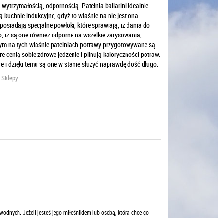
 wytrzymałością, odpornością. Patelnia ballarini idealnie
 kuchnie indukcyjne, gdyż to właśnie na nie jest ona
posiadają specjalne powłoki, które sprawiają, iż dania do
to, iż są one również odporne na wszelkie zarysowania,
tym na tych właśnie patelniach potrawy przygotowywane są
re cenią sobie zdrowe jedzenie i pilnują kaloryczności potraw.
re i dzięki temu są one w stanie służyć naprawdę dość długo.
e Sklepy
wodnych. Jeżeli jesteś jego miłośnikiem lub osobą, która chce go