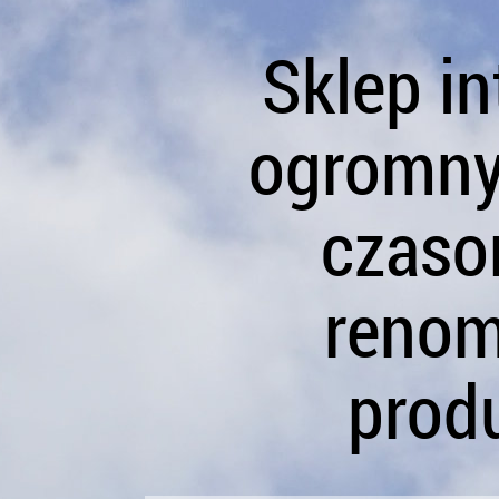
Sklep i
ogromn
czaso
reno
prod