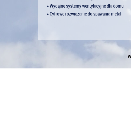
» Wydajne systemy wentylacyjne dla domu
» Cyfrowe rozwiązanie do spawania metali
W