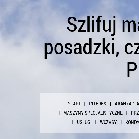
Szlifuj 
posadzki, cz
P
START
INTERES
ARANŻACJ
MASZYNY SPECJALISTYCZNE
PR
USŁUGI
WCZASY
KONDY